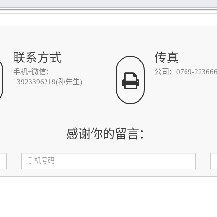
联系方式
传真
手机+微信：
公司：0769-223666
13923396219(孙先生)
感谢你的留言：
手
机
号
留
码：
言：